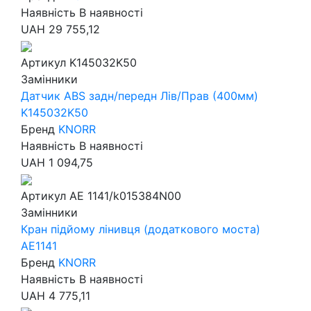
Наявність
В наявності
UAH
29 755,12
Артикул
K145032K50
Замінники
Датчик ABS задн/передн Лів/Прав (400мм)
K145032K50
Бренд
KNORR
Наявність
В наявності
UAH
1 094,75
Артикул
AE 1141/k015384N00
Замінники
Кран підйому лінивця (додаткового моста)
AE1141
Бренд
KNORR
Наявність
В наявності
UAH
4 775,11