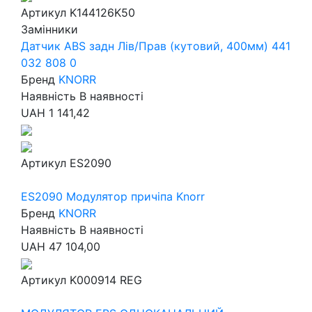
Артикул
K144126K50
Замінники
Датчик ABS задн Лів/Прав (кутовий, 400мм) 441
032 808 0
Бренд
KNORR
Наявність
В наявності
UAH
1 141,42
Артикул
ES2090
ES2090 Модулятор причіпа Knorr
Бренд
KNORR
Наявність
В наявності
UAH
47 104,00
Артикул
K000914 REG