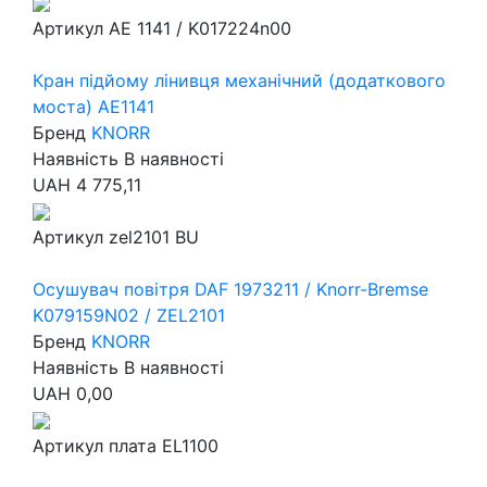
Артикул
AE 1141 / K017224n00
Кран підйому лінивця механічний (додаткового
моста) AE1141
Бренд
KNORR
Наявність
В наявності
UAH
4 775,11
Артикул
zel2101 BU
Осушувач повітря DAF 1973211 / Knorr-Bremse
K079159N02 / ZEL2101
Бренд
KNORR
Наявність
В наявності
UAH
0,00
Артикул
плата EL1100