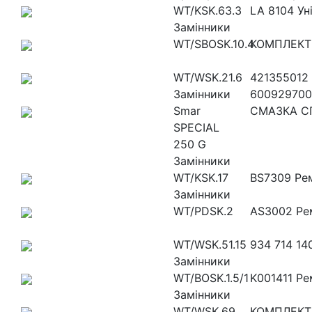
WT/KSK.63.3
LA 8104 Ун
Замінники
WT/SBOSK.10.4
КОМПЛЕКТ 
WT/WSK.21.6
421355012 
Замінники
600929700
Smar
СМАЗКА С
SPECIAL
250 G
Замінники
WT/KSK.17
BS7309 Ре
Замінники
WT/PDSK.2
AS3002 Рем
WT/WSK.51.15
934 714 14
Замінники
WT/BOSK.1.5/1
K001411 Р
Замінники
WT/WSK.69
КОМПЛЕКТ 