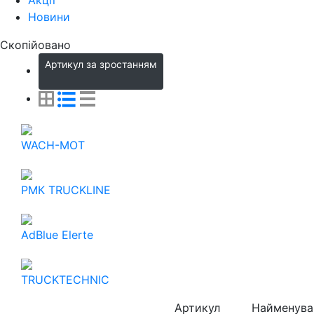
Новини
Скопійовано
Артикул за зростанням
WACH-MOT
РМК TRUCKLINE
AdBlue Elerte
TRUCKTECHNIC
Артикул
Найменува