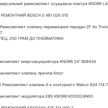
іверсальний ремкомплект осушувача повітря KNORR LA8
РЕМОНТНИЙ BOSCH 0 481 026 010
Ремкомплект клапану перемикання передач ZF As Troni
7
ПЕЦ. 250 ГРАМ ДО ПНЕВМАТИКИ
мкомплект енергоакумулятора KNORR 24" BS8434
комплект клапану причіпа Knorr
0 Ремкомплект клапана 4-х контурного Wabco 934 714 7
емкомплект модулятора EBS KNORR K020024N00
РЕМОНТНИЙ КЛАПАНУ 475 714 000 2